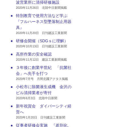
波営業所に清掃研修施設
2020年11月26日 北陸中日新聞掲載
●
特別教育で使用方法など学ぶ
『フルハーネス型墜落制止用器
具』
2020年11月20日 日刊建設工業新聞
●
研修会開催（SDGｓに理解）
2020年10月13日 日刊建設工業新聞
●
高所作業の安全確認
2020年11月12日 建設工業新聞掲載
●
３年後に創業半世紀 「抗菌社
会」へ先手を打つ
2020年7月号 月間北國アクタス掲載
●
小松市に除菌液生成機 金沢の
ビル清掃業者が寄付
2020年6月3日 北陸中日新聞
●
新年祝賀会 ダイバーシティ経
営へ
2020年1月20日 日刊建設工業新聞
●
従事者研修会実施 『差別化、