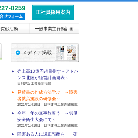
227-8259
正社員採用案内
会貢献活動
一般事業主行動計画
▼
▼
メディア掲載
●
売上高10億円超目指す～アドバ
ンス北陸が経営計画発表～
日刊建設工業新聞掲載
●
見積書の作成方法学ぶ ～障害
者就労施設の研修会～
2021年1月18日 日刊建設工業新聞掲載
●
今年一年の無事故誓う ～労働
安全衛生大会にて～
2021年1月18日 日刊建設工業新聞掲載
●
障害ある人に適正報酬を 砺