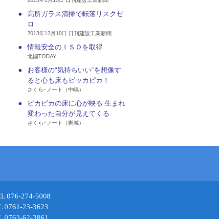
2015年1月15日 日刊建設工業新聞
●
高所ガラス清掃で転落リスクゼ
ロ
2013年12月10日 日刊建設工業新聞
●
情報安全のＩＳＯを取得
北國TODAY
●
お客様の“気持ちいい”を想像す
ると心も床もピッカピカ！
さくら･ノート（中嶋）
●
ピカピカの床に心が映る 生まれ
変わった自分が見えてくる
さくら･ノート（岩城）
6-274-5008
61-23-3623
63-62-3861