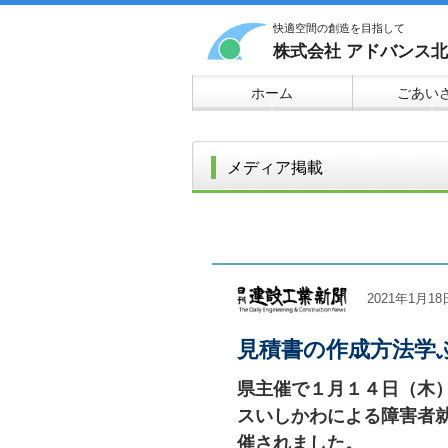
快適空間の創造を目指して
株式会社 アドバンス
ホーム
ごあい
▼
▼
メディア掲載
2021年1月
見積書の作成方法学
県主催で１月１４日（木
スいしかわによる障害者
催されました。