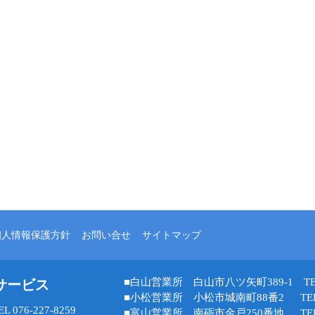
個人情報保護方針
お問い合せ
サイトマップ
■白山営業所 白山市八ツ矢町389-1 TEL 07
サービス
■小松営業所 小松市城南町88番2 TEL 07
76-227-8259
■富山営業所 南砺市金戸250番地 TEL 07