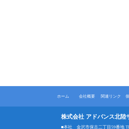
ホーム
会社概要
関連リンク
株式会社 アドバンス北陸
■本社 金沢市保古二丁目59番地 TEL 0