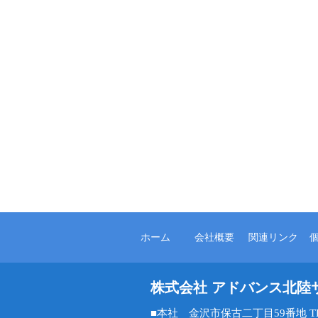
ホーム
会社概要
関連リンク
株式会社 アドバンス北陸
■本社 金沢市保古二丁目59番地 TEL 0