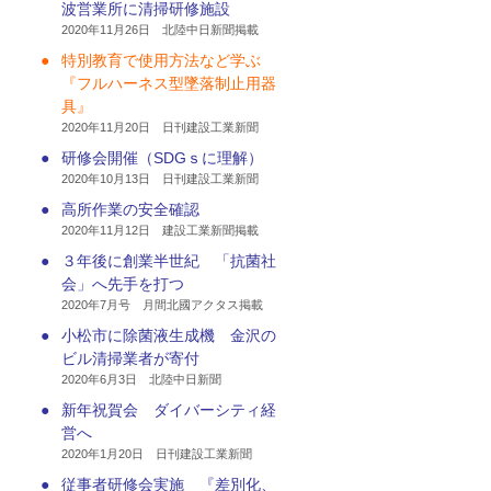
波営業所に清掃研修施設
2020年11月26日 北陸中日新聞掲載
●
特別教育で使用方法など学ぶ
『フルハーネス型墜落制止用器
具』
2020年11月20日 日刊建設工業新聞
●
研修会開催（SDGｓに理解）
2020年10月13日 日刊建設工業新聞
●
高所作業の安全確認
2020年11月12日 建設工業新聞掲載
●
３年後に創業半世紀 「抗菌社
会」へ先手を打つ
2020年7月号 月間北國アクタス掲載
●
小松市に除菌液生成機 金沢の
ビル清掃業者が寄付
2020年6月3日 北陸中日新聞
●
新年祝賀会 ダイバーシティ経
営へ
2020年1月20日 日刊建設工業新聞
●
従事者研修会実施 『差別化、