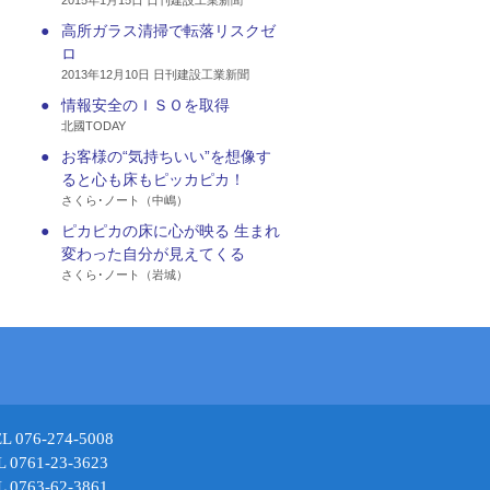
2015年1月15日 日刊建設工業新聞
●
高所ガラス清掃で転落リスクゼ
ロ
2013年12月10日 日刊建設工業新聞
●
情報安全のＩＳＯを取得
北國TODAY
●
お客様の“気持ちいい”を想像す
ると心も床もピッカピカ！
さくら･ノート（中嶋）
●
ピカピカの床に心が映る 生まれ
変わった自分が見えてくる
さくら･ノート（岩城）
6-274-5008
61-23-3623
63-62-3861