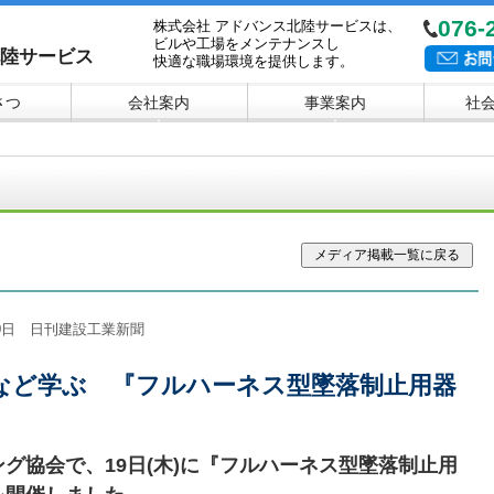
076-
株式会社 アドバンス北陸サービスは、
ビルや工場をメンテナンスし
北陸サービス
快適な職場環境を提供します。
さつ
会社案内
事業案内
社
▼
▼
月20日 日刊建設工業新聞
など学ぶ 『フルハーネス型墜落制止用器
グ協会で、19日(木)に『フルハーネス型墜落制止用