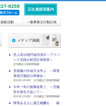
227-8259
正社員採用案内
会貢献活動
一般事業主行動計画
▼
▼
メディア掲載
●
売上高10億円超目指す～アドバ
ンス北陸が経営計画発表～
日刊建設工業新聞掲載
●
見積書の作成方法学ぶ ～障害
者就労施設の研修会～
2021年1月18日 日刊建設工業新聞掲載
●
今年一年の無事故誓う ～労働
安全衛生大会にて～
2021年1月18日 日刊建設工業新聞掲載
●
障害ある人に適正報酬を 砺