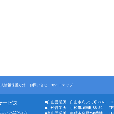
個人情報保護方針
お問い合せ
サイトマップ
■白山営業所 白山市八ツ矢町389-1 TEL 07
サービス
■小松営業所 小松市城南町88番2 TEL 07
76-227-8259
■富山営業所 南砺市金戸250番地 TEL 07