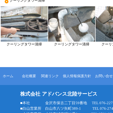
クーリングタワー清掃
クーリングタワー清掃
クーリングタワー清掃
クーリ
ホーム
会社概要
関連リンク
個人情報保護方針
お問い合せ
株式会社 アドバンス北陸サービス
■本社 金沢市保古二丁目59番地 TEL 076-227-8
■白山営業所 白山市八ツ矢町389-1 TEL 076-274-