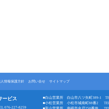
個人情報保護方針
お問い合せ
サイトマップ
■白山営業所 白山市八ツ矢町389-1 TEL 07
サービス
■小松営業所 小松市城南町88番2 TEL 07
76-227-8259
■富山営業所 南砺市金戸250番地 TEL 07