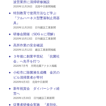
波営業所に清掃研修施設
2020年11月26日 北陸中日新聞掲載
●
特別教育で使用方法など学ぶ
『フルハーネス型墜落制止用器
具』
2020年11月20日 日刊建設工業新聞
●
研修会開催（SDGｓに理解）
2020年10月13日 日刊建設工業新聞
●
高所作業の安全確認
2020年11月12日 建設工業新聞掲載
●
３年後に創業半世紀 「抗菌社
会」へ先手を打つ
2020年7月号 月間北國アクタス掲載
●
小松市に除菌液生成機 金沢の
ビル清掃業者が寄付
2020年6月3日 北陸中日新聞
●
新年祝賀会 ダイバーシティ経
営へ
2020年1月20日 日刊建設工業新聞
●
従事者研修会実施 『差別化、