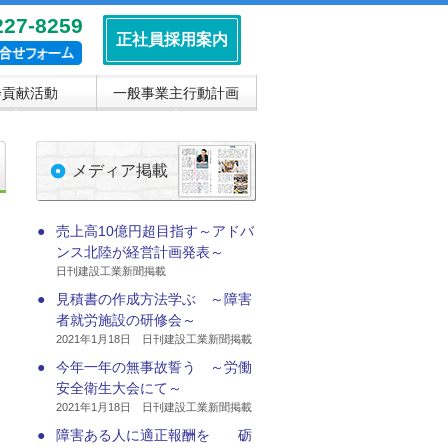
227-8259
正社員採用案内
会貢献活動
一般事業主行動計画
▼
▼
メディア掲載
●
売上高10億円超目指す～アドバ
ンス北陸が経営計画発表～
日刊建設工業新聞掲載
●
見積書の作成方法学ぶ ～障害
者就労施設の研修会～
2021年1月18日 日刊建設工業新聞掲載
●
今年一年の無事故誓う ～労働
安全衛生大会にて～
2021年1月18日 日刊建設工業新聞掲載
●
障害ある人に適正報酬を 砺