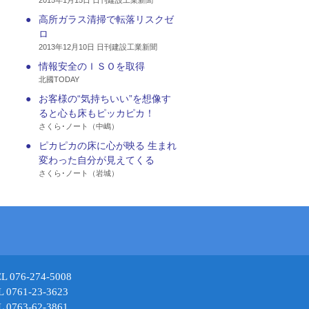
2015年1月15日 日刊建設工業新聞
●
高所ガラス清掃で転落リスクゼ
ロ
2013年12月10日 日刊建設工業新聞
●
情報安全のＩＳＯを取得
北國TODAY
●
お客様の“気持ちいい”を想像す
ると心も床もピッカピカ！
さくら･ノート（中嶋）
●
ピカピカの床に心が映る 生まれ
変わった自分が見えてくる
さくら･ノート（岩城）
6-274-5008
61-23-3623
63-62-3861