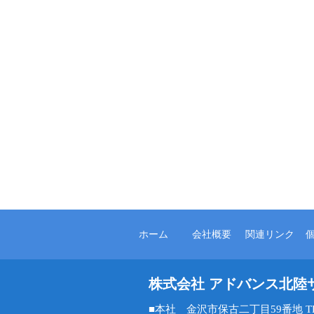
ホーム
会社概要
関連リンク
株式会社 アドバンス北陸
■本社 金沢市保古二丁目59番地 TEL 0