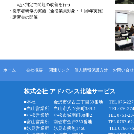
判定で問題の改善を行う
○△×
・従事者研修の実施（全従業員対象：１回/年実施）
・講習会の開催
ホーム
会社概要
関連リンク
個人情報保護方針
お問い合せ
株式会社 アドバンス北陸サービス
■本社 金沢市保古二丁目59番地 TEL 076-227-8
■白山営業所 白山市八ツ矢町389-1 TEL 076-274-
■小松営業所 小松市城南町88番2 TEL 0761-23-3
■富山営業所 南砺市金戸250番地 TEL 0763-62-3
■氷見営業所 氷見市熊無1468 TEL 0766-76-2