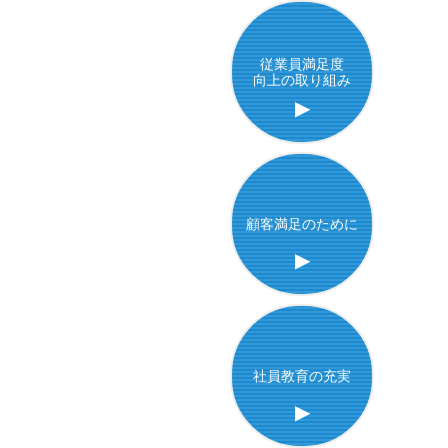
従業員満足度
向上の取り組み
▶
顧客満足のために
▶
社員教育の充実
▶